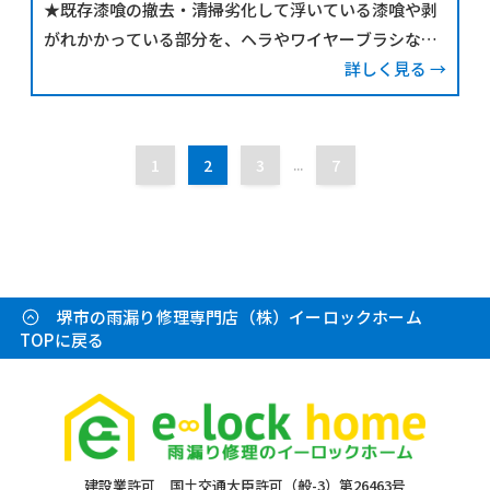
★既存漆喰の撤去・清掃劣化して浮いている漆喰や剥
がれかかっている部分を、ヘラやワイヤーブラシなど
で丁寧に削り取ります。苔や藻、汚れが付着している
詳しく見る →
場合は、ブ
1
2
3
...
7
堺市の雨漏り修理専門店（株）イーロックホーム
TOPに戻る
建設業許可 国土交通大臣許可（般-3）第26463号