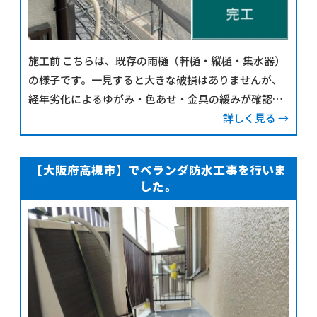
施工前 こちらは、既存の雨樋（軒樋・縦樋・集水器）
の様子です。一見すると大きな破損はありませんが、
経年劣化によるゆがみ・色あせ・金具の緩みが確認で
きます。 特に、写真中央の集水器(ます)部分は紫外線
詳しく見る →
による劣化が進んでおり、樋の接合部に微細
【大阪府高槻市】でベランダ防水工事を行いま
した。